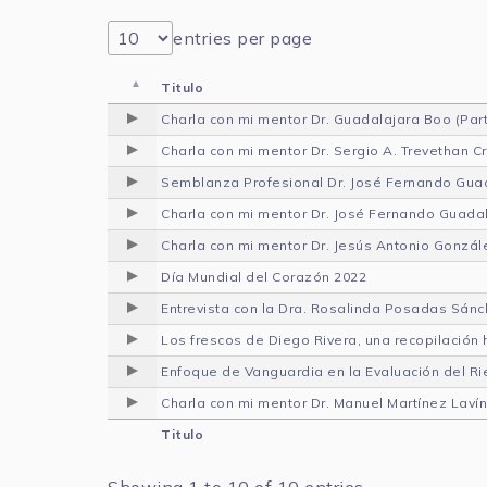
entries per page
Titulo
Charla con mi mentor Dr. Guadalajara Boo (Part
Charla con mi mentor Dr. Sergio A. Trevethan C
Semblanza Profesional Dr. José Fernando Gua
Charla con mi mentor Dr. José Fernando Guadal
Charla con mi mentor Dr. Jesús Antonio Gonzál
Día Mundial del Corazón 2022
Entrevista con la Dra. Rosalinda Posadas Sán
Los frescos de Diego Rivera, una recopilación
Enfoque de Vanguardia en la Evaluación del R
Charla con mi mentor Dr. Manuel Martínez Lavín
Titulo
Showing 1 to 10 of 10 entries