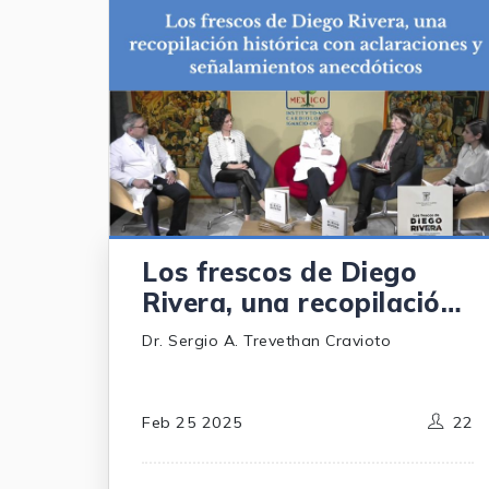
Los frescos de Diego
Rivera, una recopilación
histórica con
Dr. Sergio A. Trevethan Cravioto
aclaraciones y
señalamientos
anecdóticos
Feb 25 2025
22