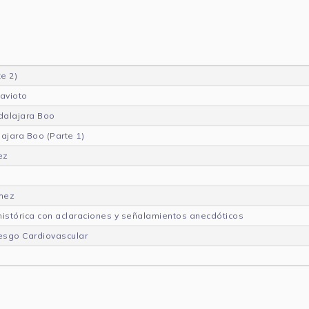
e 2)
ravioto
dalajara Boo
ajara Boo (Parte 1)
ez
chez
 histórica con aclaraciones y señalamientos anecdóticos
iesgo Cardiovascular