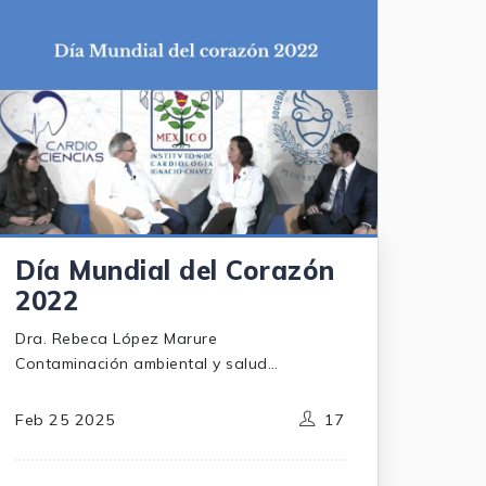
Día Mundial del Corazón
2022
Dra. Rebeca López Marure
Contaminación ambiental y salud
cardiovascular. Jefa del departamento de
fisiología del Instituto Nacional de
Feb 25 2025
17
Cardiología