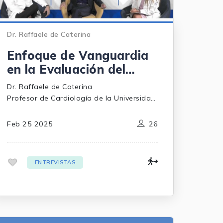
Dr. Raffaele de Caterina
Enfoque de Vanguardia
en la Evaluación del
Riesgo Cardiovascular
Dr. Raffaele de Caterina
Profesor de Cardiología de la Universidad
de Pisa, Italia Director de la división de
Cardiología de la Universidad de Pisa,
Feb 25 2025
26
Italia
.
ENTREVISTAS